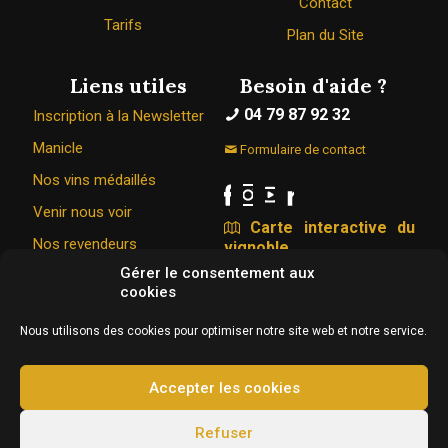
Contact
Tarifs
Plan du Site
Liens utiles
Besoin d'aide ?
04 79 87 92 32
Inscription à la Newsletter
Manicle
Formulaire de contact
Nos vins médaillés
Venir nous voir
Carte interactive du
Nos revendeurs
vignoble
Gérer le consentement aux
cookies
Le Caveau Bugiste © 1967 - 2026
Nous utilisons des cookies pour optimiser notre site web et notre service.
326 Rue de la vigne du bois 01350 VONGNES
Conception & hébergement :
Agence Web Adventury
Accepter les cookies
L'abus d’alcool est dangereux pour la santé, à
Refuser
consommer avec modération.