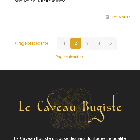
L’oreiller de la belle Aurore
Lire la suite
Page précédente
1
2
3
4
5
Page suivante
Le Caveau Bugiste propose des vins du Bugey de qualité