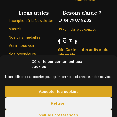
Liens utiles
Besoin d'aide ?
04 79 87 92 32
Inscription à la Newsletter
Manicle
Formulaire de contact
Nos vins médaillés
Venir nous voir
Carte interactive du
Nos revendeurs
vignoble
Gérer le consentement aux
cookies
Le Caveau Bugiste © 1967 - 2026
Nous utilisons des cookies pour optimiser notre site web et notre service.
326 Rue de la vigne du bois 01350 VONGNES
Conception & hébergement :
Agence Web Adventury
Accepter les cookies
L'abus d’alcool est dangereux pour la santé, à
Refuser
consommer avec modération.
Voir les préférences