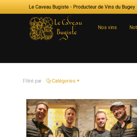
Le Caveau Bugiste - Producteur de Vins du Bugey —
Nos vins
Not
Flitré par
Catégories