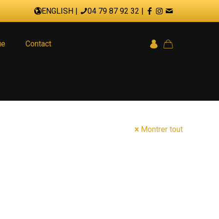
ENGLISH
|
04 79 87 92 32
|
ue
Contact
Montrer tout