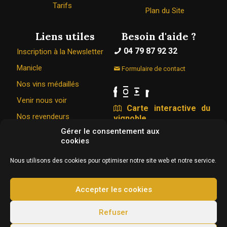
Tarifs
Plan du Site
Liens utiles
Besoin d'aide ?
04 79 87 92 32
Inscription à la Newsletter
Manicle
Formulaire de contact
Nos vins médaillés
Venir nous voir
Carte interactive du
Nos revendeurs
vignoble
Gérer le consentement aux
cookies
Le Caveau Bugiste © 1967 - 2026
Nous utilisons des cookies pour optimiser notre site web et notre service.
326 Rue de la vigne du bois 01350 VONGNES
Conception & hébergement :
Agence Web Adventury
Accepter les cookies
L'abus d’alcool est dangereux pour la santé, à
Refuser
consommer avec modération.