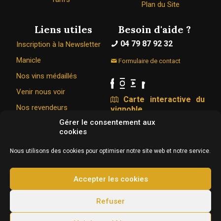
Plan du Site
Liens utiles
Besoin d'aide ?
04 79 87 92 32
Inscription à la Newsletter
Manicle
Formulaire de contact
Nos vins médaillés
Venir nous voir
Carte interactive du
Nos revendeurs
vignoble
Gérer le consentement aux
cookies
Le Caveau Bugiste © 1967 - 2026
Nous utilisons des cookies pour optimiser notre site web et notre service.
326 Rue de la vigne du bois 01350 VONGNES
Conception & hébergement :
Agence Web Adventury
Accepter les cookies
L'abus d’alcool est dangereux pour la santé, à
Refuser
consommer avec modération.