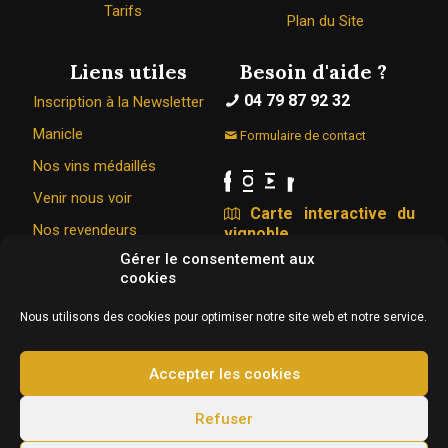
Tarifs
Plan du Site
Liens utiles
Besoin d'aide ?
04 79 87 92 32
Inscription à la Newsletter
Manicle
Formulaire de contact
Nos vins médaillés
Venir nous voir
Carte interactive du
Nos revendeurs
vignoble
Gérer le consentement aux
cookies
Le Caveau Bugiste © 1967 - 2026
Nous utilisons des cookies pour optimiser notre site web et notre service.
326 Rue de la vigne du bois 01350 VONGNES
Conception & hébergement :
Agence Web Adventury
Accepter les cookies
L'abus d’alcool est dangereux pour la santé, à
Refuser
consommer avec modération.