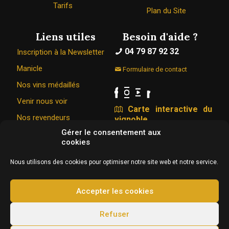
Tarifs
Plan du Site
Liens utiles
Besoin d'aide ?
04 79 87 92 32
Inscription à la Newsletter
Manicle
Formulaire de contact
Nos vins médaillés
Venir nous voir
Carte interactive du
Nos revendeurs
vignoble
Gérer le consentement aux
cookies
Le Caveau Bugiste © 1967 - 2026
Nous utilisons des cookies pour optimiser notre site web et notre service.
326 Rue de la vigne du bois 01350 VONGNES
Conception & hébergement :
Agence Web Adventury
Accepter les cookies
L'abus d’alcool est dangereux pour la santé, à
Refuser
consommer avec modération.