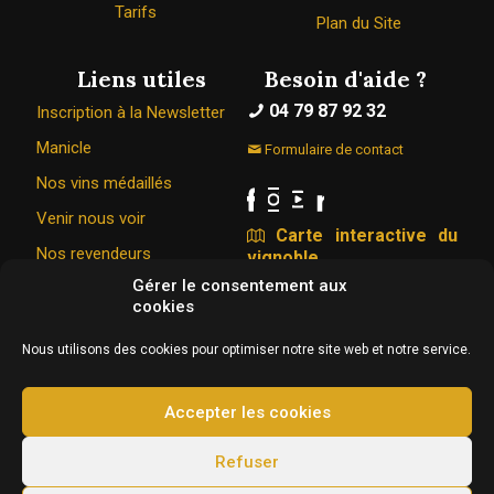
Tarifs
Plan du Site
Liens utiles
Besoin d'aide ?
04 79 87 92 32
Inscription à la Newsletter
Manicle
Formulaire de contact
Nos vins médaillés
Venir nous voir
Carte interactive du
Nos revendeurs
vignoble
Gérer le consentement aux
cookies
Le Caveau Bugiste © 1967 - 2026
Nous utilisons des cookies pour optimiser notre site web et notre service.
326 Rue de la vigne du bois 01350 VONGNES
Conception & hébergement :
Agence Web Adventury
Accepter les cookies
L'abus d’alcool est dangereux pour la santé, à
Refuser
consommer avec modération.