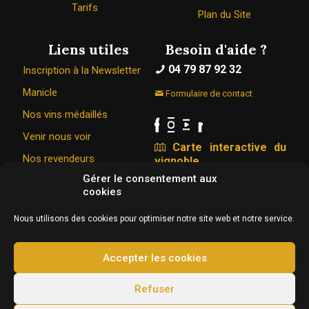
Tarifs
Plan du Site
Liens utiles
Besoin d'aide ?
04 79 87 92 32
Inscription à la Newsletter
Manicle
Formulaire de contact
Nos vins médaillés
Venir nous voir
Carte interactive du
Nos revendeurs
vignoble
Gérer le consentement aux
cookies
Le Caveau Bugiste © 1967 - 2026
Nous utilisons des cookies pour optimiser notre site web et notre service.
326 Rue de la vigne du bois 01350 VONGNES
Conception & hébergement :
Agence Web Adventury
Accepter les cookies
L'abus d’alcool est dangereux pour la santé, à
Refuser
consommer avec modération.