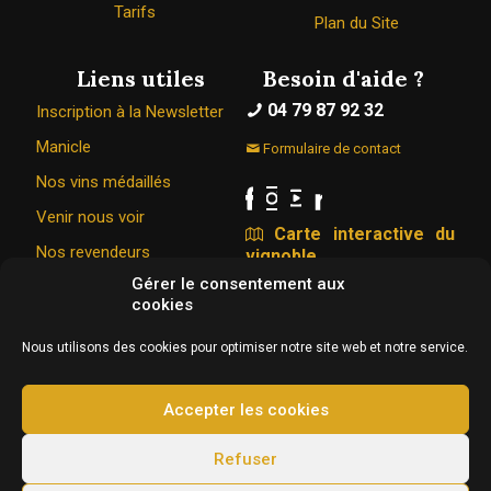
Tarifs
Plan du Site
Liens utiles
Besoin d'aide ?
04 79 87 92 32
Inscription à la Newsletter
Manicle
Formulaire de contact
Nos vins médaillés
Venir nous voir
Carte interactive du
Nos revendeurs
vignoble
Gérer le consentement aux
cookies
Le Caveau Bugiste © 1967 - 2026
Nous utilisons des cookies pour optimiser notre site web et notre service.
326 Rue de la vigne du bois 01350 VONGNES
Conception & hébergement :
Agence Web Adventury
Accepter les cookies
L'abus d’alcool est dangereux pour la santé, à
Refuser
consommer avec modération.