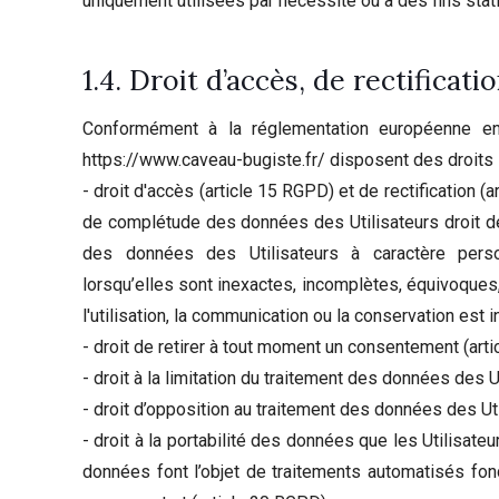
uniquement utilisées par nécessité ou à des fins stat
1.4. Droit d’accès, de rectificati
Conformément à la réglementation européenne en 
https://www.caveau-bugiste.fr/ disposent des droits 
- droit d'accès (article 15 RGPD) et de rectification (a
de complétude des données des Utilisateurs droit de
des données des Utilisateurs à caractère pers
lorsqu’elles sont inexactes, incomplètes, équivoques,
l'utilisation, la communication ou la conservation est i
- droit de retirer à tout moment un consentement (art
- droit à la limitation du traitement des données des U
- droit d’opposition au traitement des données des Ut
- droit à la portabilité des données que les Utilisate
données font l’objet de traitements automatisés fo