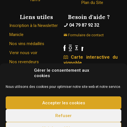
Plan du Site
Liens utiles
Besoin d'aide ?
04 79 87 92 32
Inscription à la Newsletter
Manicle
Formulaire de contact
Nos vins médaillés
Venir nous voir
Carte interactive du
Nos revendeurs
vignoble
Gérer le consentement aux
cookies
Le Caveau Bugiste © 1967 - 2026
Nous utilisons des cookies pour optimiser notre site web et notre service.
326 Rue de la vigne du bois 01350 VONGNES
Conception & hébergement :
Agence Web Adventury
Accepter les cookies
L'abus d’alcool est dangereux pour la santé, à
Refuser
consommer avec modération.