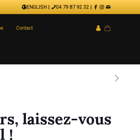
ENGLISH
|
04 79 87 92 32
|
ue
Contact
urs, laissez-vous
 !