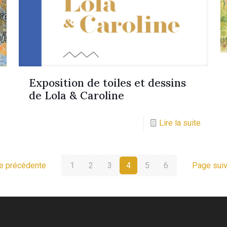
Exposition de toiles et dessins
de Lola & Caroline
Lire la suite
e précédente
1
2
3
4
5
6
Page suiv