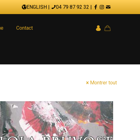
ENGLISH
|
04 79 87 92 32
|
ue
Contact
Montrer tout