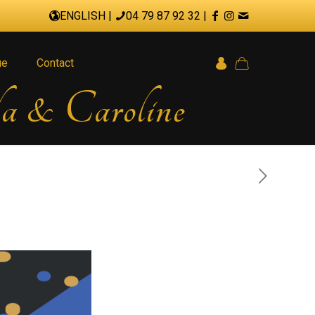
ENGLISH
|
04 79 87 92 32
|
ue
Contact
ola & Caroline