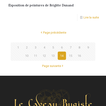
Exposition de peintures de Brigitte Dunand
Lire la suite
Page précédente
1
2
3
4
5
6
7
8
9
10
11
12
13
14
15
16
Page suivante