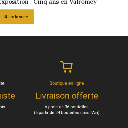
Exposition : Cinq ans en Valromey
Lire la suite
ite
Boutique en ligne
iste
Livraison offerte
ois
à partir de 36 bouteilles
(à partir de 24 bouteilles dans l'Ain)