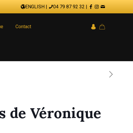
ENGLISH
|
04 79 87 92 32
|
ue
Contact
es de Véronique