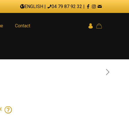
ENGLISH
|
04 79 87 92 32
|
ue
Contact
0€