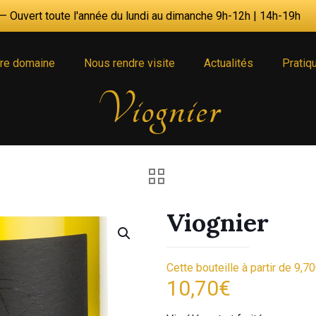
 Ouvert toute l'année du lundi au dimanche 9h-12h | 14h-19h
re domaine
Nous rendre visite
Actualités
Pratiq
Viognier
Viognier
Cette bouteille à partir de 9,7
10,70
€