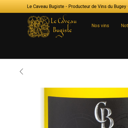
Le Caveau Bugiste - Producteur de Vins du Bugey —
Nos vins
Not