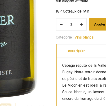
Vin élégant et fruité
IGP Coteaux de l’Ain
quantité
Ajouter
de
Viognier
Catégorie :
Vins blancs
Description
Cépage réputé de la Vallé
Bugey. Notre terroir donne
de pêche et de fruits exot
Le Viognier est idéal à l’
Sauce Nantua, un lavaret
encore du fromage de chè