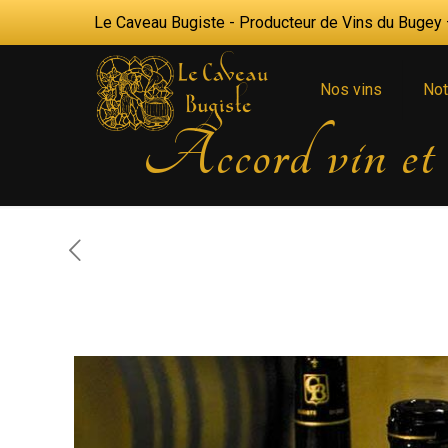
Le Caveau Bugiste - Producteur de Vins du Bugey —
Nos vins
Not
Accord vin et C