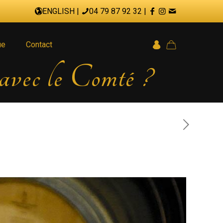
ENGLISH
|
04 79 87 92 32
|
ue
Contact
 avec le Comté ?