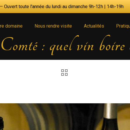
 Ouvert toute l'année du lundi au dimanche 9h-12h | 14h-19h
re domaine
Nous rendre visite
Actualités
Pratiq
omté : quel vin boire