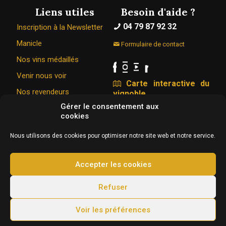
Liens utiles
Besoin d'aide ?
04 79 87 92 32
Inscription à la Newsletter
Manicle
Formulaire de contact
Nos vins médaillés
Venir nous voir
Carte interactive du
Nos revendeurs
vignoble
Gérer le consentement aux
cookies
Le Caveau Bugiste © 1967 - 2026
Nous utilisons des cookies pour optimiser notre site web et notre service.
326 Rue de la vigne du bois 01350 VONGNES
Conception & hébergement :
Agence Web Adventury
Accepter les cookies
L'abus d’alcool est dangereux pour la santé, à
Refuser
consommer avec modération.
Voir les préférences